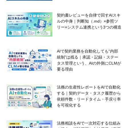
契約書レビューを自律で回すAIスキ
ルの中身｜判断知（.md）×参照ツ
リー×システム連携という3つの構造
AIで契約業務を自動化しても“内部
統制”は残る｜承認・記録・ステー
タス管理という、AIの外側にCLMが
要る理由
法務の生産性レポートをAIで自動化
する｜契約データ・タスク履歴から
依頼件数・リードタイム・手戻り率
を可視化する
法務相談をAIで一次対応する仕組み