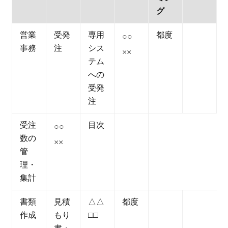
グ
営業
受発
専用
都度
○○
事務
注
シス
××
テム
への
受発
注
受注
目次
○○
数の
××
管
理・
集計
書類
見積
△△
都度
作成
もり
□□