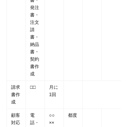
書・
発注
書・
注文
請
書・
納品
書・
契約
書作
成
請求
□□
月に
書作
1回
成
顧客
電
○○
都度
対応
話・
××