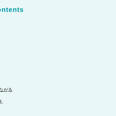
ntents
ながる
ト