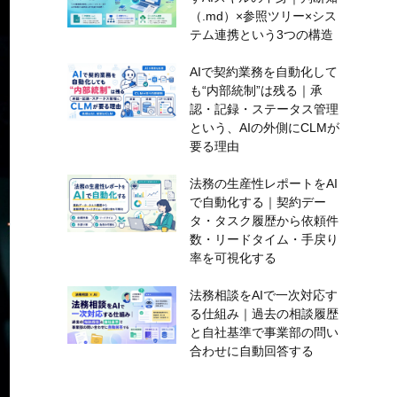
（.md）×参照ツリー×シス
テム連携という3つの構造
AIで契約業務を自動化して
も“内部統制”は残る｜承
認・記録・ステータス管理
という、AIの外側にCLMが
要る理由
法務の生産性レポートをAI
で自動化する｜契約デー
タ・タスク履歴から依頼件
数・リードタイム・手戻り
率を可視化する
法務相談をAIで一次対応す
る仕組み｜過去の相談履歴
と自社基準で事業部の問い
合わせに自動回答する