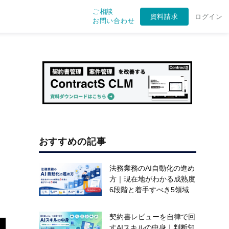
ご相談
資料請求
ログイン
お問い合わせ
おすすめの記事
法務業務のAI自動化の進め
方｜現在地がわかる成熟度
6段階と着手すべき5領域
契約書レビューを自律で回
すAIスキルの中身｜判断知