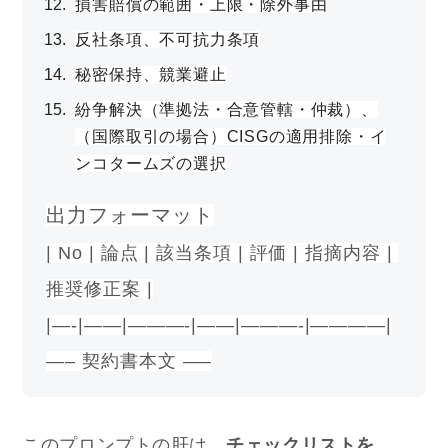
損害賠償の範囲・上限・除外事由
反社条項、不可抗力条項
秘密保持、競業避止
紛争解決（準拠法・合意管轄・仲裁）、
（国際取引の場合）CISGの適用排除・イ
ンコタームズの選択
出力フォーマット
| No | 論点 | 該当条項 | 評価 | 指摘内容 | 
推奨修正案 |
|—-|——|———-|——|———-|————|
—– 契約書本文 —–
このプロンプトの肝は、
チェックリストを