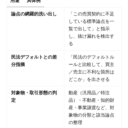
用途
具体例
論点の網羅的洗い出し
「この売買契約に不足
している標準論点を一
覧で出して」と指示
し、抜け漏れを検出す
る
民法デフォルトとの差
「民法のデフォルトル
分指摘
ールと比較して、買主
／売主に不利な箇所は
どこか」を出させる
対象物・取引形態の判
動産（汎用品／特注
定
品）・不動産・知的財
産・事業譲渡など、対
象物の分類と該当論点
の整理