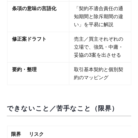
条項の意味の言語化
「契約不適合責任の通
知期間と除斥期間の違
い」を平易に解説
修正案ドラフト
売主／買主それぞれの
立場で、強気・中庸・
妥協の3案を出させる
要約・整理
取引基本契約と個別契
約のマッピング
できないこと／苦手なこと（限界）
限界
リスク