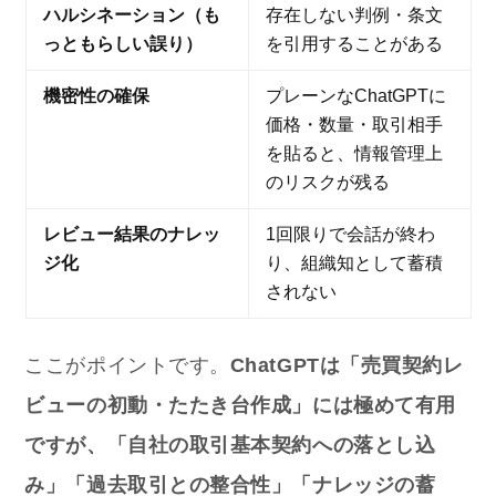
ハルシネーション（も
存在しない判例・条文
っともらしい誤り）
を引用することがある
機密性の確保
プレーンなChatGPTに
価格・数量・取引相手
を貼ると、情報管理上
のリスクが残る
レビュー結果のナレッ
1回限りで会話が終わ
ジ化
り、組織知として蓄積
されない
ここがポイントです。
ChatGPTは「売買契約レ
ビューの初動・たたき台作成」には極めて有用
ですが、「自社の取引基本契約への落とし込
み」「過去取引との整合性」「ナレッジの蓄