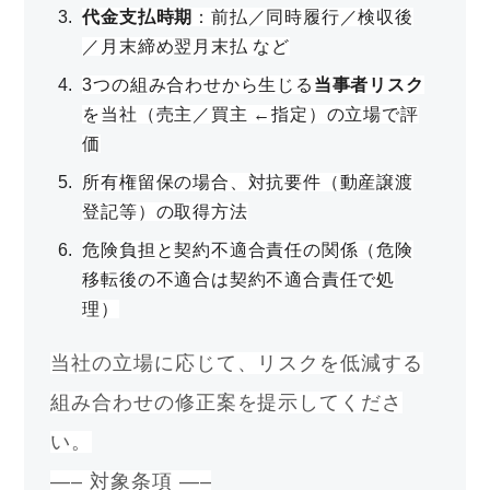
代金支払時期
：前払／同時履行／検収後
／月末締め翌月末払 など
3つの組み合わせから生じる
当事者リスク
を当社（売主／買主 ←指定）の立場で評
価
所有権留保の場合、対抗要件（動産譲渡
登記等）の取得方法
危険負担と契約不適合責任の関係（危険
移転後の不適合は契約不適合責任で処
理）
当社の立場に応じて、リスクを低減する
組み合わせの修正案を提示してくださ
い。
—– 対象条項 —–