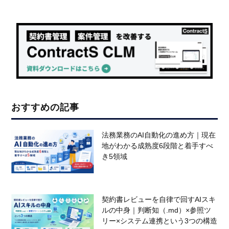
おすすめの記事
法務業務のAI自動化の進め方｜現在
地がわかる成熟度6段階と着手すべ
き5領域
契約書レビューを自律で回すAIスキ
ルの中身｜判断知（.md）×参照ツ
リー×システム連携という3つの構造