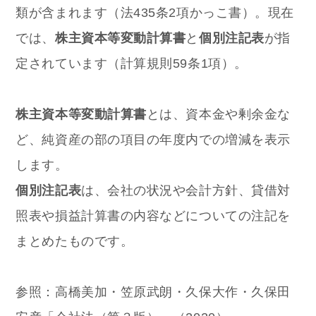
類が含まれます（法435条2項かっこ書）。現在
では、
株主資本等変動計算書
と
個別注記表
が指
定されています（計算規則59条1項）。
株主資本等変動計算書
とは、資本金や剰余金な
ど、純資産の部の項目の年度内での増減を表示
します。
個別注記表
は、会社の状況や会計方針、貸借対
照表や損益計算書の内容などについての注記を
まとめたものです。
参照：高橋美加・笠原武朗・久保大作・久保田