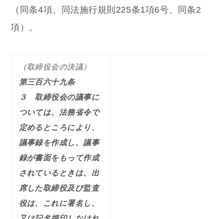
（同条4項、同法施行規則225条1項6号、同条2
項）。
（取締役会の決議）
第三百六十九条
３ 取締役会の議事に
ついては、法務省令で
定めるところにより、
議事録を作成し、議事
録が書面をもって作成
されているときは、出
席した取締役及び監査
役は、これに署名し、
又は記名押印しなけれ