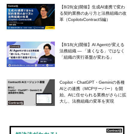
【8/28(金)開催】生成AI連携で変わ
る契約業務のあり方と法務組織の改
革（CopilotxContractS編）
【8/18(火)開催】AI Agentが変える
法務組織 — 「速くなる」ではなく
「組織の実行基盤が変わる」
Copilot・ChatGPT・Geminiの各種
AIとの連携（MCPサーバー）を開
始。AIに任せられる業務がさらに拡
大し、法務組織の変革を実現