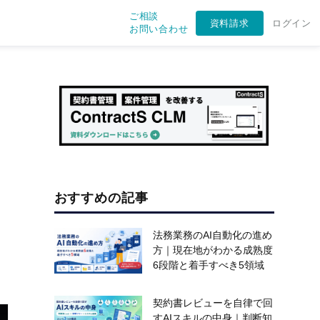
ご相談
資料請求
ログイン
お問い合わせ
おすすめの記事
法務業務のAI自動化の進め
方｜現在地がわかる成熟度
6段階と着手すべき5領域
契約書レビューを自律で回
すAIスキルの中身｜判断知