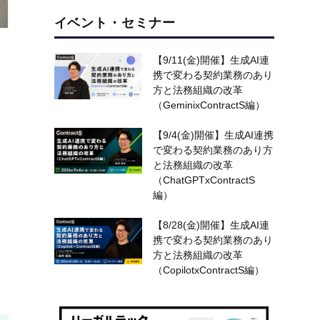
イベント・セミナー
【9/11(金)開催】生成AI連
と
携で変わる契約業務のあり
方と法務組織の改革
（GeminixContractS編）
【9/4(金)開催】生成AI連携
き
で変わる契約業務のあり方
と法務組織の改革
る
（ChatGPTxContractS
編）
【8/28(金)開催】生成AI連
携で変わる契約業務のあり
し
方と法務組織の改革
（CopilotxContractS編）