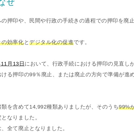
なぜ
への押印や、民間や行政の手続きの過程での押印を廃
きの効率化
と
デジタル化の促進
です。
1月13日
において、行政手続における押印の見直し
ける押印の99％廃止、または廃止の方向で準備が進
を含めて14,992種類ありましたが、そのうち
99%
定となりました。
は、全て廃止となりました。