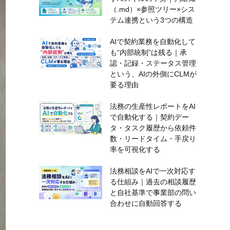
（.md）×参照ツリー×シス
テム連携という3つの構造
AIで契約業務を自動化して
も“内部統制”は残る｜承
認・記録・ステータス管理
という、AIの外側にCLMが
要る理由
法務の生産性レポートをAI
で自動化する｜契約デー
タ・タスク履歴から依頼件
数・リードタイム・手戻り
率を可視化する
法務相談をAIで一次対応す
る仕組み｜過去の相談履歴
と自社基準で事業部の問い
合わせに自動回答する