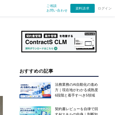
ご相談
資料請求
ログイン
お問い合わせ
おすすめの記事
法務業務のAI自動化の進め
方｜現在地がわかる成熟度
6段階と着手すべき5領域
契約書レビューを自律で回
すAIスキルの中身｜判断知