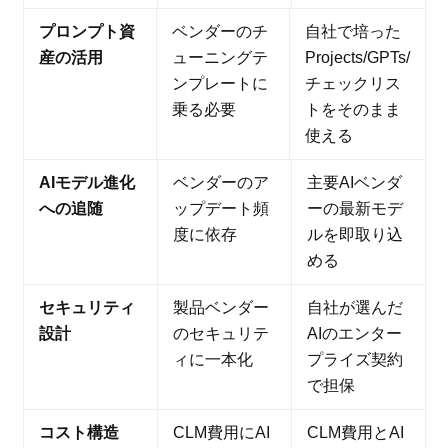
プロンプト資
ベンダーのチ
自社で培った
産の活用
ューニングテ
Projects/GPTs/
ンプレートに
チェックリス
乗る必要
トをそのまま
使える
AIモデル進化
ベンダーのア
主要AIベンダ
への追随
ップデート頻
ーの最新モデ
度に依存
ルを即取り込
める
セキュリティ
製品ベンダー
自社が選んだ
設計
のセキュリテ
AIのエンター
ィに一本化
プライズ契約
で担保
コスト構造
CLM費用にAI
CLM費用とAI