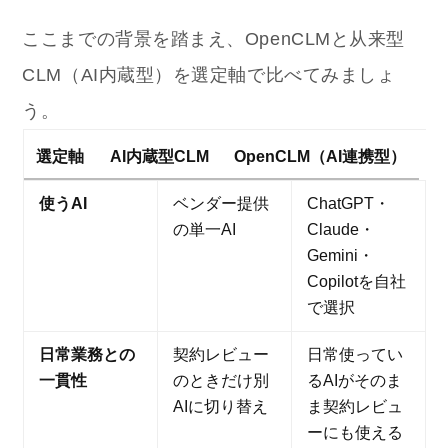
ここまでの背景を踏まえ、OpenCLMと从来型
CLM（AI内蔵型）を選定軸で比べてみましょ
う。
選定軸
AI内蔵型CLM
OpenCLM（AI連携型）
使うAI
ベンダー提供
ChatGPT・
の単一AI
Claude・
Gemini・
Copilotを自社
で選択
日常業務との
契約レビュー
日常使ってい
一貫性
のときだけ別
るAIがそのま
AIに切り替え
ま契約レビュ
ーにも使える