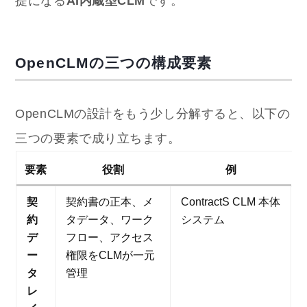
提になる
AI内蔵型CLM
です。
OpenCLMの三つの構成要素
OpenCLMの設計をもう少し分解すると、以下の
三つの要素で成り立ちます。
要素
役割
例
契
契約書の正本、メ
ContractS CLM 本体
約
タデータ、ワーク
システム
デ
フロー、アクセス
ー
権限をCLMが一元
タ
管理
レ