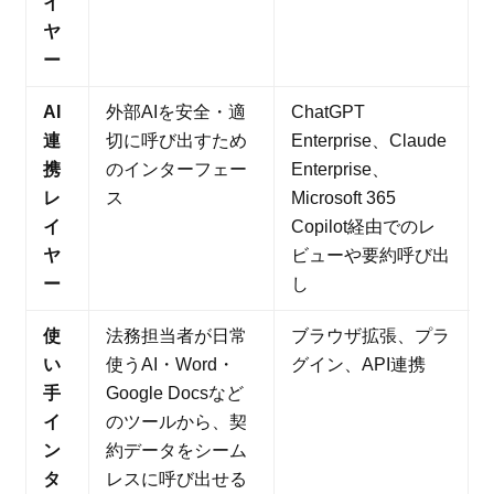
イ
ヤ
ー
AI
外部AIを安全・適
ChatGPT
連
切に呼び出すため
Enterprise、Claude
携
のインターフェー
Enterprise、
レ
ス
Microsoft 365
イ
Copilot経由でのレ
ヤ
ビューや要約呼び出
ー
し
使
法務担当者が日常
ブラウザ拡張、プラ
い
使うAI・Word・
グイン、API連携
手
Google Docsなど
イ
のツールから、契
ン
約データをシーム
タ
レスに呼び出せる