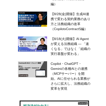
編）
【8/28(金)開催】生成AI連
携で変わる契約業務のあり
方と法務組織の改革
（CopilotxContractS編）
日
【8/18(火)開催】AI Agent
が変える法務組織 — 「速
くなる」ではなく「組織の
実行基盤が変わる」
内
Copilot・ChatGPT・
Geminiの各種AIとの連携
。
（MCPサーバー）を開
始。AIに任せられる業務が
さらに拡大し、法務組織の
変革を実現