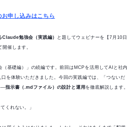
のお申し込みはこちら
Claude勉強会（実践編）
と題してウェビナーを【7月10
にて開催します。
強会（基礎編）」の続編です。前回はMCPを活用してAIと社
入口を体験いただきました。今回の実践編では、「つないだ
――
指示書（.mdファイル）の設計と運用
を徹底解説します
いてくれない。」