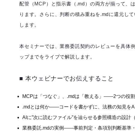
配管（MCP）と指示書（.md）の両方が揃って、
ります。さらに、判断の積み重ねを.mdに還元し
します。
本セミナーでは、業務委託契約のレビューを具体例
ップまでをライブで解説します。
■ 本ウェビナーでお伝えすること
MCPは「つなぐ」、.mdは「教える」――2つの
.mdとは何か――コードを書かずに、法務の知見を
AIに”次に読むファイル”を辿らせる参照構造の設
業務委託.mdの実例――事前判定・条項別判断基準