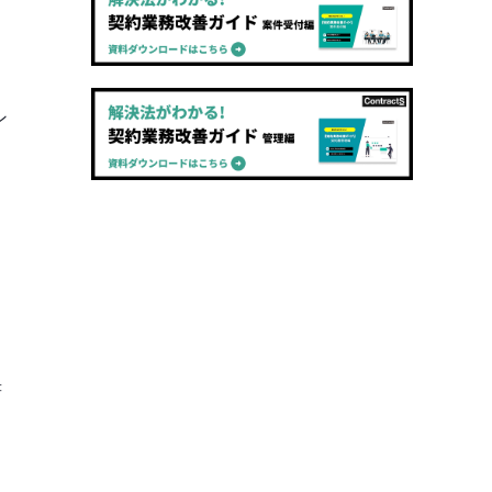
ン
、
書