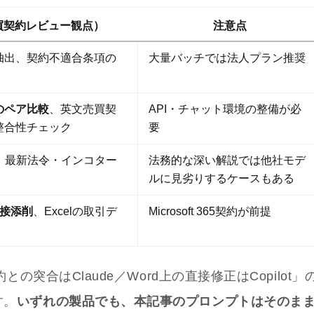
買契約レビュー観点）
注意点
抽出、契約不適合条項の
大量バッチでは法人プラン推奨
のペア比較
、英文売買契
API・チャット環境の整備が必
整合性チェック
要
、最新法令・インコター
法務的な深い解説では他社モデ
ルに見劣りするケースもある
直接添削
、Excelの取引デ
Microsoft 365契約が前提
の突合はClaude／Word上の直接修正はCopilot」
す。
いずれの製品でも、本記事のプロンプトはそのま