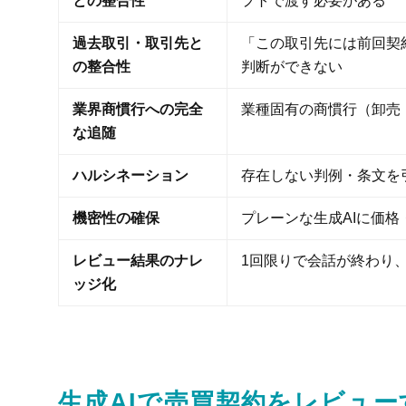
との整合性
プトで渡す必要がある
過去取引・取引先と
「この取引先には前回契
の整合性
判断ができない
業界商慣行への完全
業種固有の商慣行（卸売
な追随
ハルシネーション
存在しない判例・条文を
機密性の確保
プレーンな生成AIに価
レビュー結果のナレ
1回限りで会話が終わり
ッジ化
生成AIで売買契約をレビュー