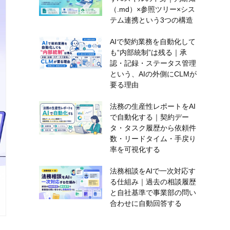
（.md）×参照ツリー×シス
テム連携という3つの構造
AIで契約業務を自動化して
も“内部統制”は残る｜承
認・記録・ステータス管理
という、AIの外側にCLMが
要る理由
法務の生産性レポートをAI
で自動化する｜契約デー
タ・タスク履歴から依頼件
数・リードタイム・手戻り
率を可視化する
法務相談をAIで一次対応す
る仕組み｜過去の相談履歴
と自社基準で事業部の問い
合わせに自動回答する