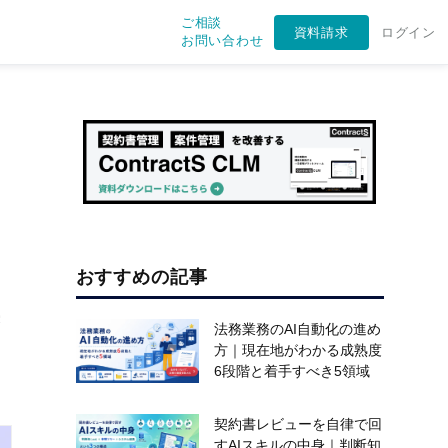
ご相談
資料請求
ログイン
お問い合わせ
おすすめの記事
集
法務業務のAI自動化の進め
方｜現在地がわかる成熟度
6段階と着手すべき5領域
契約書レビューを自律で回
すAIスキルの中身｜判断知