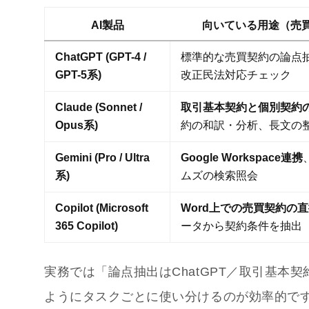
AI製品
向いている用途（売
ChatGPT (GPT-4 /
標準的な売買契約の論点
GPT-5系)
改正民法対応チェック
Claude (Sonnet /
取引基本契約と個別契約
Opus系)
約の和訳・分析、長文の
Gemini (Pro / Ultra
Google Workspace連携
系)
ムズの検索照会
Copilot (Microsoft
Word上での売買契約の
365 Copilot)
ータから契約条件を抽出
実務では「論点抽出はChatGPT／取引基本契約と
ようにタスクごとに使い分けるのが効率的で