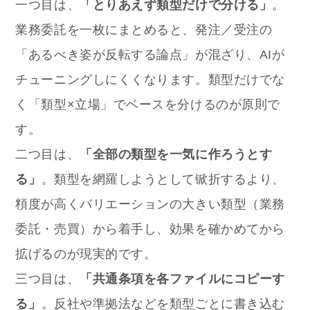
一つ目は、
「とりあえず類型だけで分ける」
。
業務委託を一枚にまとめると、発注／受注の
「あるべき姿が反転する論点」が混ざり、AIが
チューニングしにくくなります。類型だけでな
く「類型×立場」でベースを分けるのが原則で
す。
二つ目は、
「全部の類型を一気に作ろうとす
る」
。類型を網羅しようとして锨折するより、
頪度が高くバリエーションの大きい類型（業務
委託・売買）から着手し、効果を確かめてから
拡げるのが現実的です。
三つ目は、
「共通条項を各ファイルにコピーす
る」
。反社や準拠法などを類型ごとに書き込む