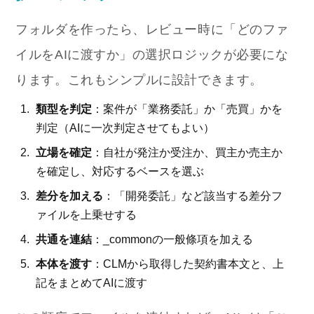
フォルダを作ったら、レビュー時に「どのファ
イルをAIに渡すか」の選択ロジックが必要にな
ります。これもシンプルに設計できます。
類型を判定
：案件が「業務委託」か「売買」かを
判定（AIに一次判定させてもよい）
立場を確定
：自社が発注か受注か、買主か売主か
を確定し、対応するベースを選ぶ
差分を加える
：「開発委託」など該当する差分フ
ァイルを上乗せする
共通を連結
：
_common
の一般條項を加える
本体を渡す
：CLMから取得した契約書本文と、上
記をまとめてAIに渡す