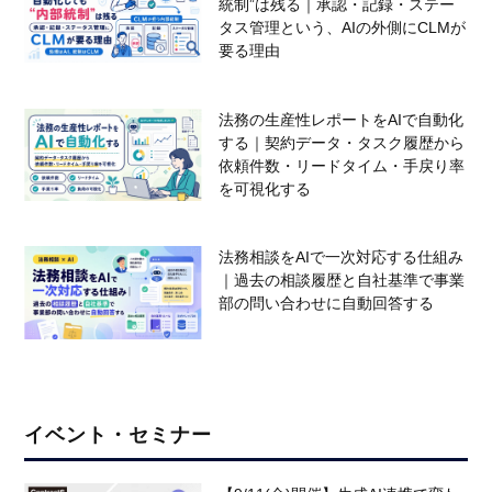
統制”は残る｜承認・記録・ステー
タス管理という、AIの外側にCLMが
要る理由
法務の生産性レポートをAIで自動化
する｜契約データ・タスク履歴から
依頼件数・リードタイム・手戻り率
を可視化する
法務相談をAIで一次対応する仕組み
｜過去の相談履歴と自社基準で事業
部の問い合わせに自動回答する
イベント・セミナー