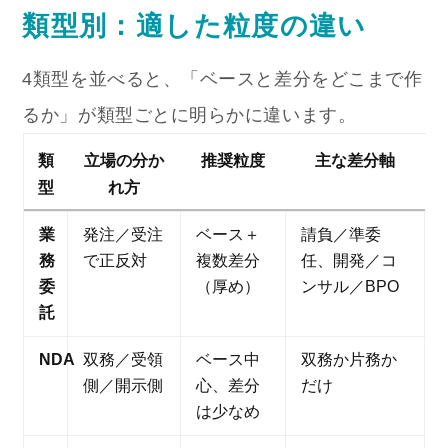
類型別：適した粒度の違い
4類型を並べると、「ベースと差分をどこまで作
るか」が類型ごとに明らかに違います。
類
立場の分か
推奨粒度
主な差分軸
型
れ方
業
発注／受注
ベース＋
請負／準委
務
で正反対
複数差分
任、開発／コ
委
（厚め）
ンサル／BPO
託
NDA
双務／受領
ベース中
双務か片務か
側／開示側
心、差分
だけ
は少なめ