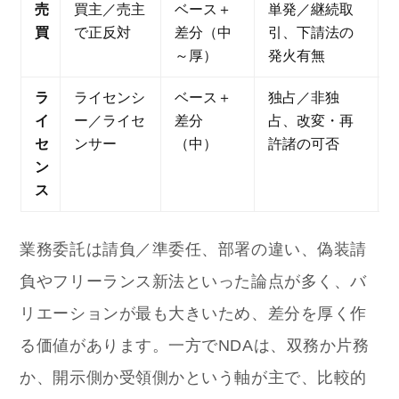
売
買主／売主
ベース＋
単発／継続取
買
で正反対
差分（中
引、下請法の
～厚）
発火有無
ラ
ライセンシ
ベース＋
独占／非独
イ
ー／ライセ
差分
占、改変・再
セ
ンサー
（中）
許諸の可否
ン
ス
業務委託は請負／準委任、部署の違い、偽装請
負やフリーランス新法といった論点が多く、バ
リエーションが最も大きいため、差分を厚く作
る価値があります。一方でNDAは、双務か片務
か、開示側か受領側かという軸が主で、比較的