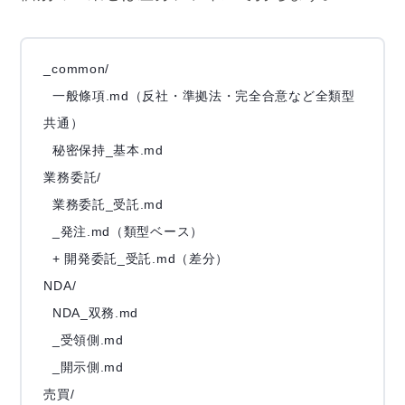
_common/

  一般條項.md（反社・準拠法・完全合意など全類型
共通）

  秘密保持_基本.md

業務委託/

  業務委託_受託.md

  _発注.md（類型ベース）

  + 開発委託_受託.md（差分）

NDA/

  NDA_双務.md

  _受領側.md

  _開示側.md

売買/
