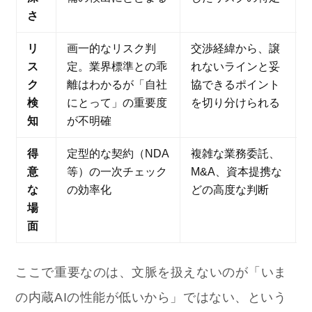
さ
リ
画一的なリスク判
交渉経緯から、譲
ス
定。業界標準との乖
れないラインと妥
ク
離はわかるが「自社
協できるポイント
検
にとって」の重要度
を切り分けられる
知
が不明確
得
定型的な契約（NDA
複雑な業務委託、
意
等）の一次チェック
M&A、資本提携な
な
の効率化
どの高度な判断
場
面
ここで重要なのは、文脈を扱えないのが「いま
の内蔵AIの性能が低いから」ではない、という