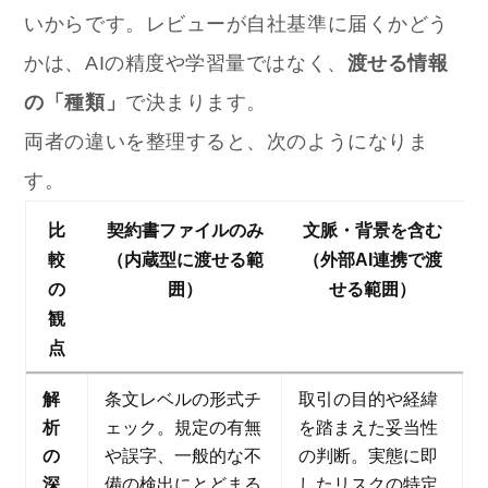
いからです。レビューが自社基準に届くかどう
かは、AIの精度や学習量ではなく、
渡せる情報
の「種類」
で決まります。
両者の違いを整理すると、次のようになりま
す。
比
契約書ファイルのみ
文脈・背景を含む
較
（内蔵型に渡せる範
（外部AI連携で渡
の
囲）
せる範囲）
観
点
解
条文レベルの形式チ
取引の目的や経緯
析
ェック。規定の有無
を踏まえた妥当性
の
や誤字、一般的な不
の判断。実態に即
深
備の検出にとどまる
したリスクの特定