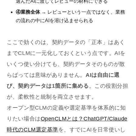
選んだAIに渡してレビューの材料にできる
④業務全体
→ レビューという一点ではなく、業務
の流れの中にAIを溶け込ませられる
ここで効くのは、契約データの「正本」はあく
までCLMに一元化しておくという点です。AIを
いくつ使い分けても、契約データそのものが散
らばっては意味がありません。
AIは自由に選
び、契約データは1箇所に集める
。この役割分担
が、柔軟性と統制を両立させます。
オープン型CLMの定義や選定基準を体系的に知
りたい場合は
OpenCLMとは？ChatGPT/Claude
時代のCLM選定基準
を、すでにAIを日常使いし