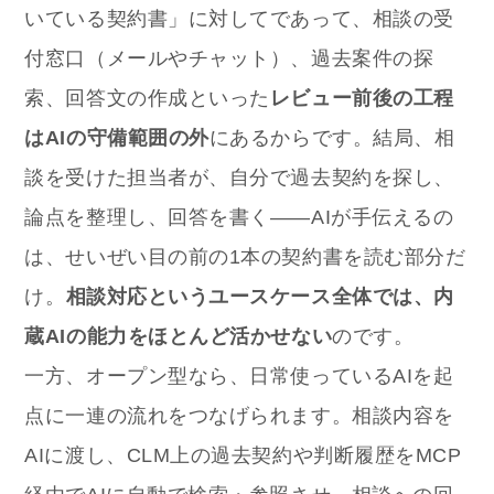
いている契約書」に対してであって、相談の受
付窓口（メールやチャット）、過去案件の探
索、回答文の作成といった
レビュー前後の工程
はAIの守備範囲の外
にあるからです。結局、相
談を受けた担当者が、自分で過去契約を探し、
論点を整理し、回答を書く——AIが手伝えるの
は、せいぜい目の前の1本の契約書を読む部分だ
け。
相談対応というユースケース全体では、内
蔵AIの能力をほとんど活かせない
のです。
一方、オープン型なら、日常使っているAIを起
点に一連の流れをつなげられます。相談内容を
AIに渡し、CLM上の過去契約や判断履歴をMCP