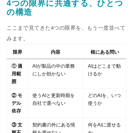
4つの限界に共通する、ひとつ
の構造
ここまで見てきた4つの限界を、もう一度並べて
みます。
限界
内容
根にある問い
① 適
AIが製品の中の業務
AIはどこまで動
用範
にしか効かない
けるか
囲
② モ
使うAIと更新時期を
どのAIを、いつ
デル
自社で選べない
使うか
依存
③ 文
契約書の外にある情
何をAIに渡せる
脈不
報を渡せない
か