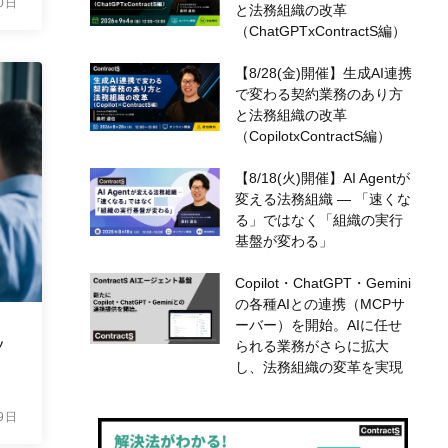
0日
と法務組織の改革
（ChatGPTxContractS編）
【8/28(金)開催】生成AI連携
で変わる契約業務のあり方
と法務組織の改革
（CopilotxContractS編）
【8/18(火)開催】AI Agentが
変える法務組織 — 「速くな
る」ではなく「組織の実行
基盤が変わる」
Copilot・ChatGPT・Gemini
の各種AIとの連携（MCPサ
ーバー）を開始。AIに任せ
ッ
られる業務がさらに拡大
し、法務組織の変革を実現
9日