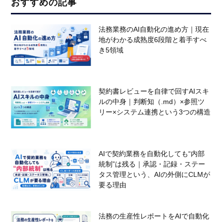
おすすめの記事
法務業務のAI自動化の進め方｜現在
地がわかる成熟度6段階と着手すべ
き5領域
契約書レビューを自律で回すAIスキ
ルの中身｜判断知（.md）×参照ツ
リー×システム連携という3つの構造
AIで契約業務を自動化しても“内部
統制”は残る｜承認・記録・ステー
タス管理という、AIの外側にCLMが
要る理由
法務の生産性レポートをAIで自動化