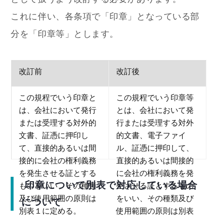
これに伴い、各条項で「印章」となっている部
分を「印章等」とします。
改訂前
改訂後
この規程でいう印章と
この規程でいう印章等
は、会社において発行
とは、会社において発
または受理する対外的
行または受理する対外
文書、証憑に押印し
的文書、電子ファイ
て、直接的あるいは間
ル、証憑に押印して、
接的に会社の権利義務
直接的あるいは間接的
を発生させる証とする
に会社の権利義務を発
印章について別表で対応している場合
ものをいい、その種類
生させる証とするもの
及び使用範囲の原則は
をいい、その種類及び
について
別表１に定める。
使用範囲の原則は別表