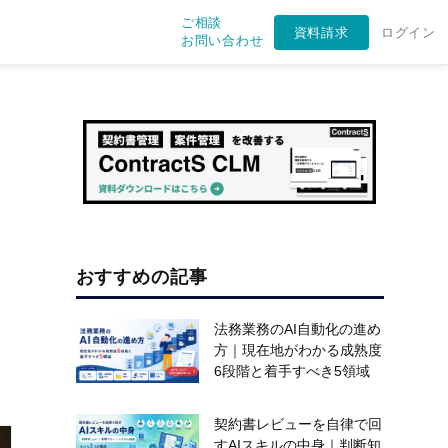
ご相談
資料請求
ログイン
お問い合わせ
おすすめの記事
法務業務のAI自動化の進め
方｜現在地がわかる成熟度
6段階と着手すべき5領域
契約書レビューを自律で回
すAIスキルの中身｜判断知