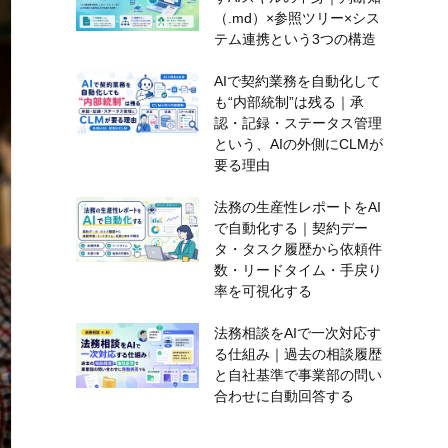
（.md）×参照ツリー×シス
テム連携という3つの構造
AIで契約業務を自動化して
も“内部統制”は残る｜承
認・記録・ステータス管理
という、AIの外側にCLMが
要る理由
法務の生産性レポートをAI
で自動化する｜契約デー
タ・タスク履歴から依頼件
数・リードタイム・手戻り
率を可視化する
法務相談をAIで一次対応す
る仕組み｜過去の相談履歴
と自社基準で事業部の問い
合わせに自動回答する