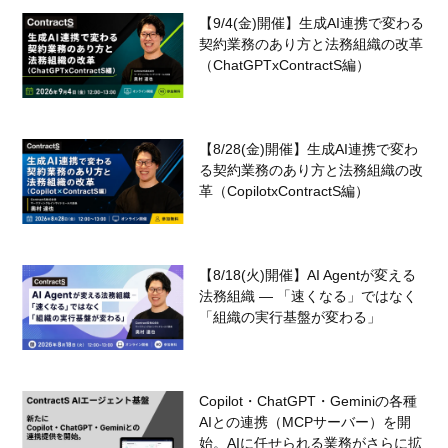
【9/4(金)開催】生成AI連携で変わる
契約業務のあり方と法務組織の改革
（ChatGPTxContractS編）
【8/28(金)開催】生成AI連携で変わ
る契約業務のあり方と法務組織の改
革（CopilotxContractS編）
【8/18(火)開催】AI Agentが変える
法務組織 — 「速くなる」ではなく
「組織の実行基盤が変わる」
Copilot・ChatGPT・Geminiの各種
AIとの連携（MCPサーバー）を開
始。AIに任せられる業務がさらに拡